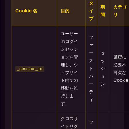
タ
期
カテゴ
Cookie 名
目的
イ
間
リ
プ
ユーザー
フ
のログイ
ァ
ンセッシ
ー
セ
ョンを管
厳密に
ス
ッ
理し、ウ
必要不
ト
シ
_session_id
ェブサイ
可欠な
パ
ョ
ト内での
Cookie
ー
ン
移動を維
テ
持しま
ィ
す。
クロスサ
フ
イトリク