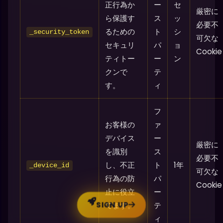
正行為か
ー
セ
厳密に
ら保護す
ス
ッ
必要不
るための
ト
シ
_security_token
可欠な
セキュリ
パ
ョ
Cookie
ティトー
ー
ン
クンで
テ
す。
ィ
フ
お客様の
ァ
デバイス
ー
厳密に
を識別
ス
必要不
し、不正
ト
1年
_device_id
可欠な
行為の防
パ
Cookie
止に役立
ー
SIGN UP
てます。
テ
ィ