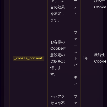
跡し、広
ー
び広告
告の効果
テ
Cookie
を測定し
ィ
ます。
フ
ァ
お客様の
ー
Cookie同
ス
意設定の
機能性
ト
1年
_cookie_consent
選択を記
Cookie
パ
憶しま
ー
す。
テ
ィ
不正アク
フ
セスや不
ァ