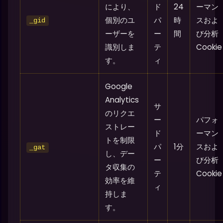
により、
ド
24
ーマン
個別のユ
パ
時
スおよ
_gid
ーザーを
ー
間
び分析
識別しま
テ
Cookie
す。
ィ
Google
Analytics
サ
のリクエ
ー
パフォ
ストレー
ド
ーマン
トを制限
パ
1分
スおよ
_gat
し、デー
ー
び分析
タ収集の
テ
Cookie
効率を維
ィ
持しま
す。