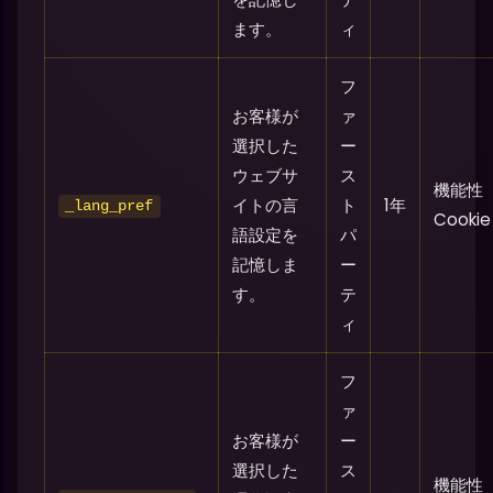
ます。
ィ
フ
お客様が
ァ
選択した
ー
ウェブサ
ス
機能性
イトの言
ト
1年
_lang_pref
Cookie
語設定を
パ
記憶しま
ー
す。
テ
ィ
フ
ァ
お客様が
ー
選択した
ス
機能性