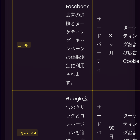
Facebook
広告の追
サ
跡とター
ー
ターゲ
ゲティン
ド
3
ティン
グ、キャ
パ
ヶ
グおよ
_fbp
ンペーン
ー
月
び広告
の効果測
テ
Cookie
定に利用
ィ
されま
す。
Google広
告のクリ
サ
ックとコ
ー
ターゲ
ンバージ
ド
ティン
90
ョンを追
パ
グおよ
_gcl_au
日