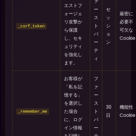
ァ
エストフ
ー
セ
ォージェ
厳密に
ス
ッ
リ攻撃か
必要不
ト
シ
_csrf_token
ら保護
可欠な
パ
ョ
し、セキ
Cookie
ー
ン
ュリティ
テ
を強化し
ィ
ます。
お客様が
フ
「私を記
ァ
憶する」
ー
を選択し
ス
30
機能性
た場合
ト
_remember_me
日
Cookie
に、ログ
パ
イン情報
ー
を記憶し
テ